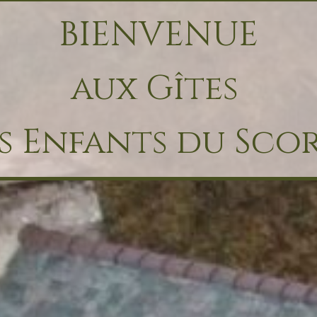
BIENVENUE
aux Gîtes
s Enfants du Sco